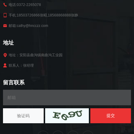
电话:0372-2265078
手机:18503726866张昭,18568868888张静
邮箱:cathy@hncczz.com
地址
地址：安阳县曲沟镇南曲沟工业园
联系人：张经理
留言联系
提交