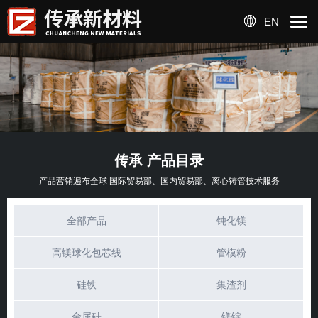
EN
传承 产品目录
产品营销遍布全球 国际贸易部、国内贸易部、离心铸管技术服务
全部产品
钝化镁
高镁球化包芯线
管模粉
硅铁
集渣剂
金属硅
镁锭