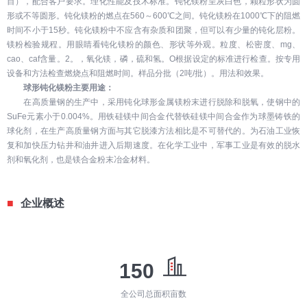
目），配合客户要求。理化性能及技术标准。钝化镁粉呈灰白色，颗粒形状为圆
形或不等圆形。钝化镁粉的燃点在560～600℃之间。钝化镁粉在1000℃下的阻燃
时间不小于15秒。钝化镁粉中不应含有杂质和团聚，但可以有少量的钝化层粉。
镁粉检验规程。用眼睛看钝化镁粉的颜色、形状等外观。粒度、松密度、mg、
cao、caf含量。2。，氧化镁，磷，硫和氢。O根据设定的标准进行检查。按专用
设备和方法检查燃烧点和阻燃时间。样品分批（2吨/批）。用法和效果。
球形钝化镁粉主要用途：
在高质量钢的生产中，采用钝化球形金属镁粉末进行脱除和脱氧，使钢中的
SuFe元素小于0.004%。用铁硅镁中间合金代替铁硅镁中间合金作为球墨铸铁的
球化剂，在生产高质量钢方面与其它脱漆方法相比是不可替代的。为石油工业恢
复和加快压力钻井和油井进入后期速度。在化学工业中，军事工业是有效的脱水
剂和氧化剂，也是镁合金粉末冶金材料。
■
企业概述
150
全公司总面积亩数