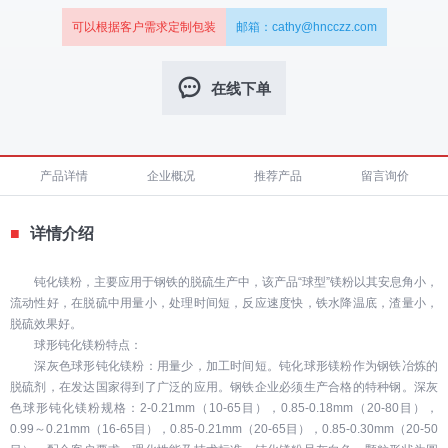
可以根据客户需求定制包装
邮箱：cathy@hncczz.com
在线下单
产品详情
企业概况
推荐产品
留言询价
■
详情介绍
钝化镁粉，主要应用于钢铁的脱硫生产中，该产品“球型”镁粉以其安息角小，
流动性好，在脱硫中用量小，处理时间短，反应速度快，铁水降温底，渣量小，
脱硫效果好。
球形钝化镁粉特点：
深灰色球形钝化镁粉：用量少，加工时间短。钝化球形镁粉作为钢铁冶炼的
脱硫剂，在发达国家得到了广泛的应用。钢铁企业必须生产合格的特种钢。深灰
色球形钝化镁粉规格：2-0.21mm（10-65目），0.85-0.18mm（20-80目），
0.99～0.21mm（16-65目），0.85-0.21mm（20-65目），0.85-0.30mm（20-50